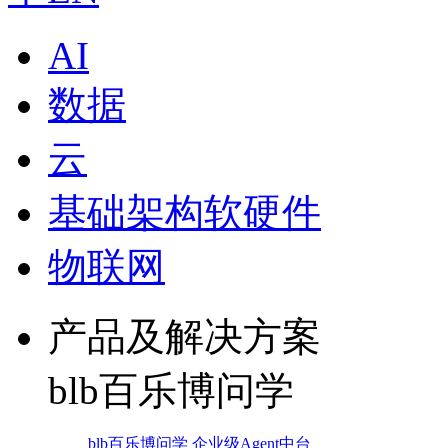
AI
数据
云
基础架构软硬件
物联网
产品及解决方案
blb百乐博问学
blb百乐博问学 企业级Agent中台