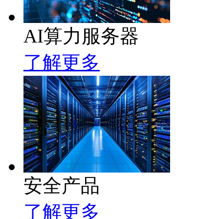
AI算力服务器
了解更多
安全产品
了解更多