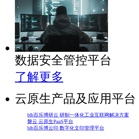
数据安全管控平台
了解更多
云原生产品及应用平台
blb百乐博研云 研制一体化工业互联网解决方案
磐云 云原生PaaS平台
blb百乐博云印 数字化文印管理平台