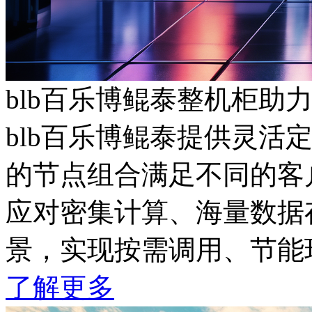
blb百乐博鲲泰整机柜助
blb百乐博鲲泰提供灵活定
的节点组合满足不同的客户
应对密集计算、海量数据
景，实现按需调用、节
了解更多