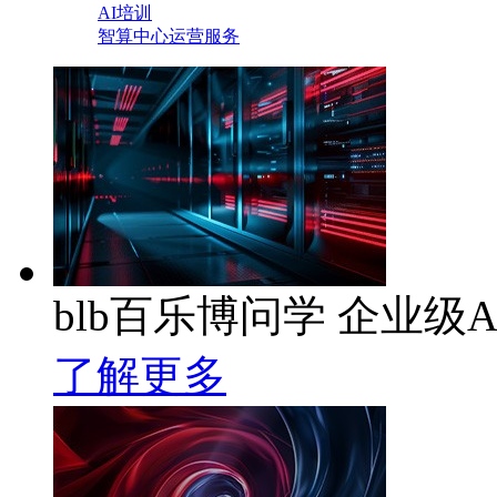
AI培训
智算中心运营服务
blb百乐博问学 企业级A
了解更多