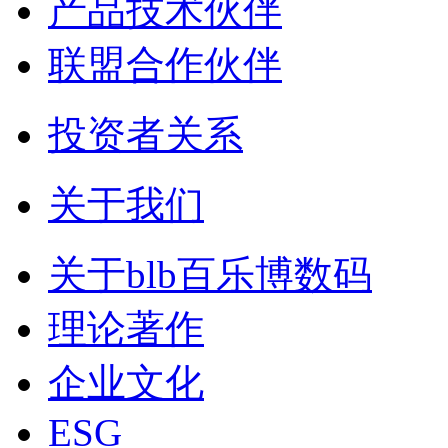
产品技术伙伴
联盟合作伙伴
投资者关系
关于我们
关于blb百乐博数码
理论著作
企业文化
ESG